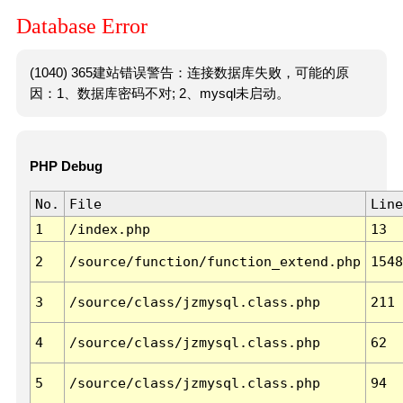
Database Error
(1040) 365建站错误警告：连接数据库失败，可能的原
因：1、数据库密码不对; 2、mysql未启动。
PHP Debug
No.
File
Line
1
/index.php
13
2
/source/function/function_extend.php
1548
3
/source/class/jzmysql.class.php
211
4
/source/class/jzmysql.class.php
62
5
/source/class/jzmysql.class.php
94