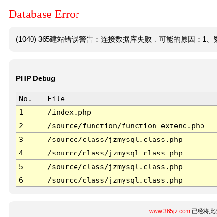
Database Error
(1040) 365建站错误警告：连接数据库失败，可能的原因：1、数
PHP Debug
No.
File
1
/index.php
2
/source/function/function_extend.php
3
/source/class/jzmysql.class.php
4
/source/class/jzmysql.class.php
5
/source/class/jzmysql.class.php
6
/source/class/jzmysql.class.php
www.365jz.com
已经将此