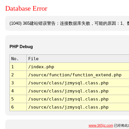
Database Error
(1040) 365建站错误警告：连接数据库失败，可能的原因：1、数
PHP Debug
No.
File
1
/index.php
2
/source/function/function_extend.php
3
/source/class/jzmysql.class.php
4
/source/class/jzmysql.class.php
5
/source/class/jzmysql.class.php
6
/source/class/jzmysql.class.php
www.365jz.com
已经将此