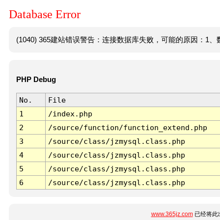
Database Error
(1040) 365建站错误警告：连接数据库失败，可能的原因：1、数
PHP Debug
No.
File
1
/index.php
2
/source/function/function_extend.php
3
/source/class/jzmysql.class.php
4
/source/class/jzmysql.class.php
5
/source/class/jzmysql.class.php
6
/source/class/jzmysql.class.php
www.365jz.com
已经将此