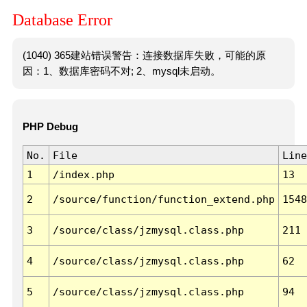
Database Error
(1040) 365建站错误警告：连接数据库失败，可能的原
因：1、数据库密码不对; 2、mysql未启动。
PHP Debug
No.
File
Line
1
/index.php
13
2
/source/function/function_extend.php
1548
3
/source/class/jzmysql.class.php
211
4
/source/class/jzmysql.class.php
62
5
/source/class/jzmysql.class.php
94