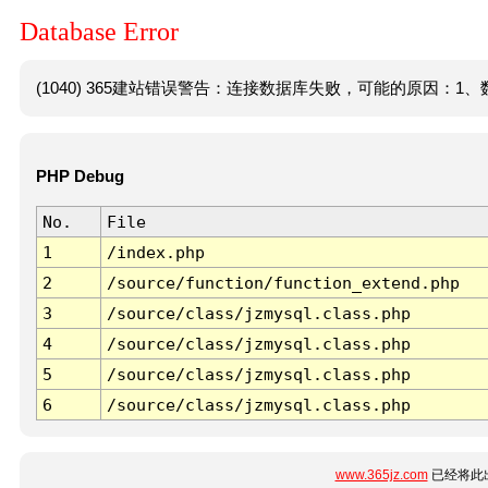
Database Error
(1040) 365建站错误警告：连接数据库失败，可能的原因：1、数
PHP Debug
No.
File
1
/index.php
2
/source/function/function_extend.php
3
/source/class/jzmysql.class.php
4
/source/class/jzmysql.class.php
5
/source/class/jzmysql.class.php
6
/source/class/jzmysql.class.php
www.365jz.com
已经将此