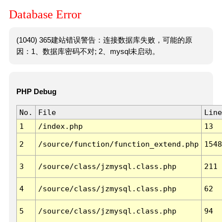
Database Error
(1040) 365建站错误警告：连接数据库失败，可能的原
因：1、数据库密码不对; 2、mysql未启动。
PHP Debug
No.
File
Line
1
/index.php
13
2
/source/function/function_extend.php
1548
3
/source/class/jzmysql.class.php
211
4
/source/class/jzmysql.class.php
62
5
/source/class/jzmysql.class.php
94