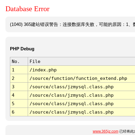
Database Error
(1040) 365建站错误警告：连接数据库失败，可能的原因：1、数
PHP Debug
No.
File
1
/index.php
2
/source/function/function_extend.php
3
/source/class/jzmysql.class.php
4
/source/class/jzmysql.class.php
5
/source/class/jzmysql.class.php
6
/source/class/jzmysql.class.php
www.365jz.com
已经将此