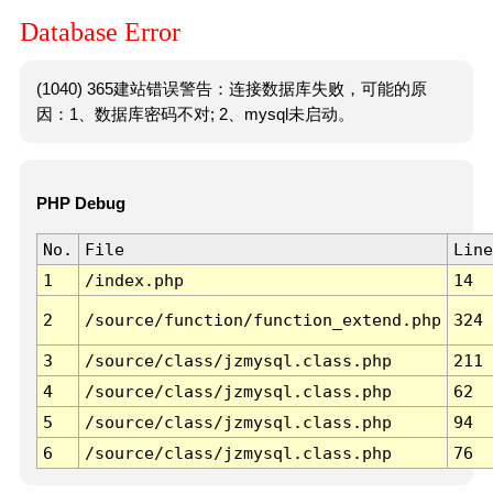
Database Error
(1040) 365建站错误警告：连接数据库失败，可能的原
因：1、数据库密码不对; 2、mysql未启动。
PHP Debug
No.
File
Line
1
/index.php
14
2
/source/function/function_extend.php
324
3
/source/class/jzmysql.class.php
211
4
/source/class/jzmysql.class.php
62
5
/source/class/jzmysql.class.php
94
6
/source/class/jzmysql.class.php
76