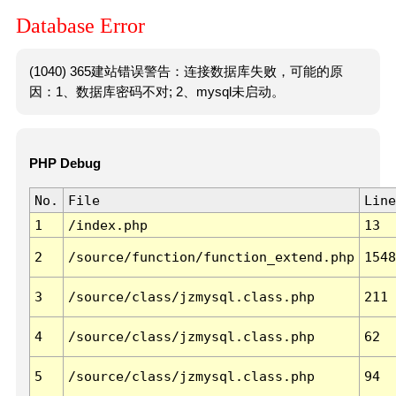
Database Error
(1040) 365建站错误警告：连接数据库失败，可能的原
因：1、数据库密码不对; 2、mysql未启动。
PHP Debug
No.
File
Line
1
/index.php
13
2
/source/function/function_extend.php
1548
3
/source/class/jzmysql.class.php
211
4
/source/class/jzmysql.class.php
62
5
/source/class/jzmysql.class.php
94