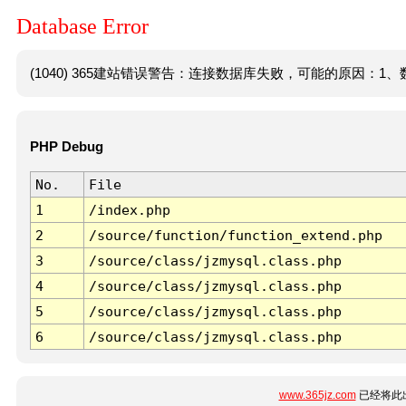
Database Error
(1040) 365建站错误警告：连接数据库失败，可能的原因：1、数
PHP Debug
No.
File
1
/index.php
2
/source/function/function_extend.php
3
/source/class/jzmysql.class.php
4
/source/class/jzmysql.class.php
5
/source/class/jzmysql.class.php
6
/source/class/jzmysql.class.php
www.365jz.com
已经将此