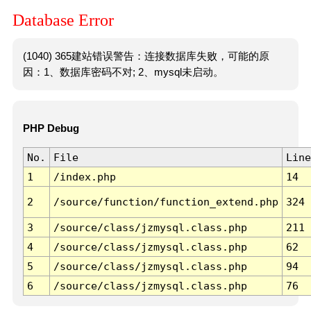
Database Error
(1040) 365建站错误警告：连接数据库失败，可能的原
因：1、数据库密码不对; 2、mysql未启动。
PHP Debug
No.
File
Line
1
/index.php
14
2
/source/function/function_extend.php
324
3
/source/class/jzmysql.class.php
211
4
/source/class/jzmysql.class.php
62
5
/source/class/jzmysql.class.php
94
6
/source/class/jzmysql.class.php
76