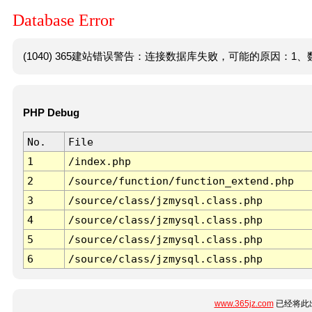
Database Error
(1040) 365建站错误警告：连接数据库失败，可能的原因：1、数
PHP Debug
No.
File
1
/index.php
2
/source/function/function_extend.php
3
/source/class/jzmysql.class.php
4
/source/class/jzmysql.class.php
5
/source/class/jzmysql.class.php
6
/source/class/jzmysql.class.php
www.365jz.com
已经将此