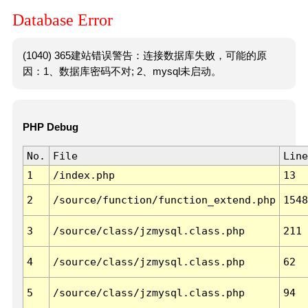
Database Error
(1040) 365建站错误警告：连接数据库失败，可能的原
因：1、数据库密码不对; 2、mysql未启动。
PHP Debug
No.
File
Line
1
/index.php
13
2
/source/function/function_extend.php
1548
3
/source/class/jzmysql.class.php
211
4
/source/class/jzmysql.class.php
62
5
/source/class/jzmysql.class.php
94