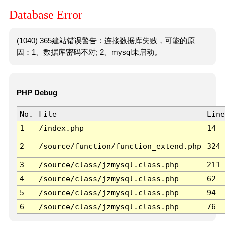
Database Error
(1040) 365建站错误警告：连接数据库失败，可能的原
因：1、数据库密码不对; 2、mysql未启动。
PHP Debug
No.
File
Line
1
/index.php
14
2
/source/function/function_extend.php
324
3
/source/class/jzmysql.class.php
211
4
/source/class/jzmysql.class.php
62
5
/source/class/jzmysql.class.php
94
6
/source/class/jzmysql.class.php
76