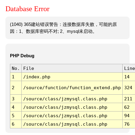
Database Error
(1040) 365建站错误警告：连接数据库失败，可能的原
因：1、数据库密码不对; 2、mysql未启动。
PHP Debug
No.
File
Line
1
/index.php
14
2
/source/function/function_extend.php
324
3
/source/class/jzmysql.class.php
211
4
/source/class/jzmysql.class.php
62
5
/source/class/jzmysql.class.php
94
6
/source/class/jzmysql.class.php
76