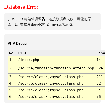
Database Error
(1040) 365建站错误警告：连接数据库失败，可能的原
因：1、数据库密码不对; 2、mysql未启动。
PHP Debug
No.
File
Line
1
/index.php
14
2
/source/function/function_extend.php
324
3
/source/class/jzmysql.class.php
211
4
/source/class/jzmysql.class.php
62
5
/source/class/jzmysql.class.php
94
6
/source/class/jzmysql.class.php
76