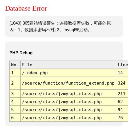
Database Error
(1040) 365建站错误警告：连接数据库失败，可能的原
因：1、数据库密码不对; 2、mysql未启动。
PHP Debug
No.
File
Line
1
/index.php
14
2
/source/function/function_extend.php
324
3
/source/class/jzmysql.class.php
211
4
/source/class/jzmysql.class.php
62
5
/source/class/jzmysql.class.php
94
6
/source/class/jzmysql.class.php
76