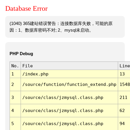
Database Error
(1040) 365建站错误警告：连接数据库失败，可能的原
因：1、数据库密码不对; 2、mysql未启动。
PHP Debug
No.
File
Line
1
/index.php
13
2
/source/function/function_extend.php
1548
3
/source/class/jzmysql.class.php
211
4
/source/class/jzmysql.class.php
62
5
/source/class/jzmysql.class.php
94