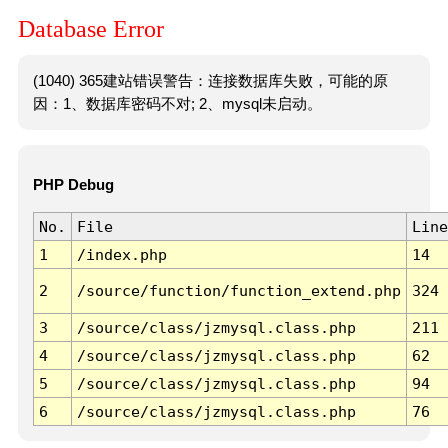
Database Error
(1040) 365建站错误警告：连接数据库失败，可能的原
因：1、数据库密码不对; 2、mysql未启动。
PHP Debug
No.
File
Line
1
/index.php
14
2
/source/function/function_extend.php
324
3
/source/class/jzmysql.class.php
211
4
/source/class/jzmysql.class.php
62
5
/source/class/jzmysql.class.php
94
6
/source/class/jzmysql.class.php
76