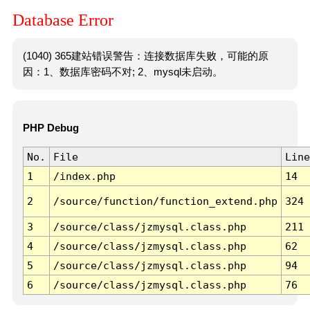
Database Error
(1040) 365建站错误警告：连接数据库失败，可能的原
因：1、数据库密码不对; 2、mysql未启动。
PHP Debug
No.
File
Line
1
/index.php
14
2
/source/function/function_extend.php
324
3
/source/class/jzmysql.class.php
211
4
/source/class/jzmysql.class.php
62
5
/source/class/jzmysql.class.php
94
6
/source/class/jzmysql.class.php
76