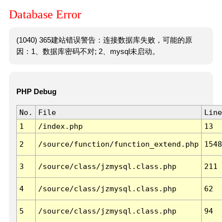
Database Error
(1040) 365建站错误警告：连接数据库失败，可能的原
因：1、数据库密码不对; 2、mysql未启动。
PHP Debug
No.
File
Line
1
/index.php
13
2
/source/function/function_extend.php
1548
3
/source/class/jzmysql.class.php
211
4
/source/class/jzmysql.class.php
62
5
/source/class/jzmysql.class.php
94