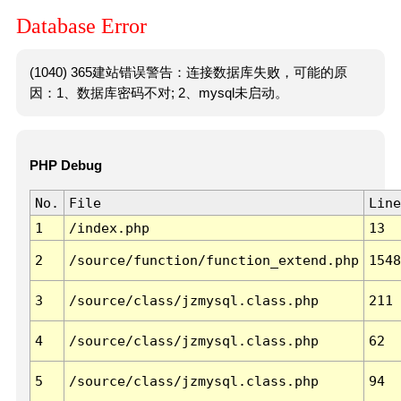
Database Error
(1040) 365建站错误警告：连接数据库失败，可能的原
因：1、数据库密码不对; 2、mysql未启动。
PHP Debug
No.
File
Line
1
/index.php
13
2
/source/function/function_extend.php
1548
3
/source/class/jzmysql.class.php
211
4
/source/class/jzmysql.class.php
62
5
/source/class/jzmysql.class.php
94