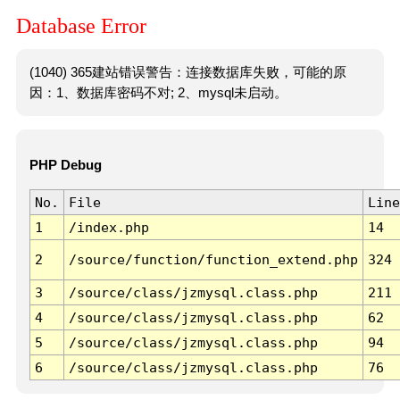
Database Error
(1040) 365建站错误警告：连接数据库失败，可能的原
因：1、数据库密码不对; 2、mysql未启动。
PHP Debug
No.
File
Line
1
/index.php
14
2
/source/function/function_extend.php
324
3
/source/class/jzmysql.class.php
211
4
/source/class/jzmysql.class.php
62
5
/source/class/jzmysql.class.php
94
6
/source/class/jzmysql.class.php
76