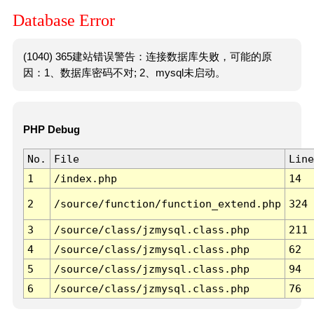
Database Error
(1040) 365建站错误警告：连接数据库失败，可能的原
因：1、数据库密码不对; 2、mysql未启动。
PHP Debug
No.
File
Line
1
/index.php
14
2
/source/function/function_extend.php
324
3
/source/class/jzmysql.class.php
211
4
/source/class/jzmysql.class.php
62
5
/source/class/jzmysql.class.php
94
6
/source/class/jzmysql.class.php
76