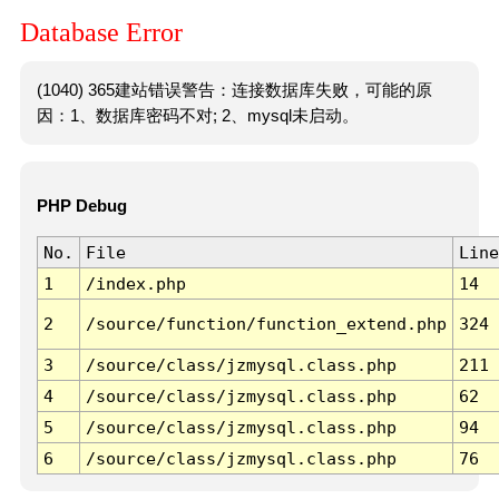
Database Error
(1040) 365建站错误警告：连接数据库失败，可能的原
因：1、数据库密码不对; 2、mysql未启动。
PHP Debug
No.
File
Line
1
/index.php
14
2
/source/function/function_extend.php
324
3
/source/class/jzmysql.class.php
211
4
/source/class/jzmysql.class.php
62
5
/source/class/jzmysql.class.php
94
6
/source/class/jzmysql.class.php
76