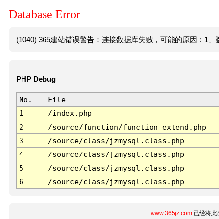
Database Error
(1040) 365建站错误警告：连接数据库失败，可能的原因：1、数
PHP Debug
No.
File
1
/index.php
2
/source/function/function_extend.php
3
/source/class/jzmysql.class.php
4
/source/class/jzmysql.class.php
5
/source/class/jzmysql.class.php
6
/source/class/jzmysql.class.php
www.365jz.com
已经将此