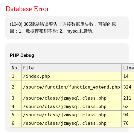
Database Error
(1040) 365建站错误警告：连接数据库失败，可能的原
因：1、数据库密码不对; 2、mysql未启动。
PHP Debug
No.
File
Line
1
/index.php
14
2
/source/function/function_extend.php
324
3
/source/class/jzmysql.class.php
211
4
/source/class/jzmysql.class.php
62
5
/source/class/jzmysql.class.php
94
6
/source/class/jzmysql.class.php
76