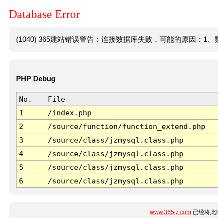
Database Error
(1040) 365建站错误警告：连接数据库失败，可能的原因：1、数
PHP Debug
No.
File
1
/index.php
2
/source/function/function_extend.php
3
/source/class/jzmysql.class.php
4
/source/class/jzmysql.class.php
5
/source/class/jzmysql.class.php
6
/source/class/jzmysql.class.php
www.365jz.com
已经将此