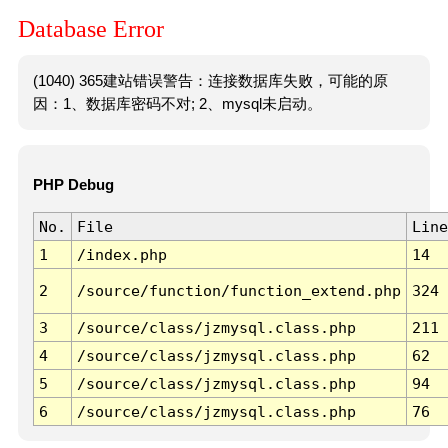
Database Error
(1040) 365建站错误警告：连接数据库失败，可能的原
因：1、数据库密码不对; 2、mysql未启动。
PHP Debug
No.
File
Line
1
/index.php
14
2
/source/function/function_extend.php
324
3
/source/class/jzmysql.class.php
211
4
/source/class/jzmysql.class.php
62
5
/source/class/jzmysql.class.php
94
6
/source/class/jzmysql.class.php
76