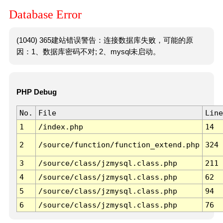
Database Error
(1040) 365建站错误警告：连接数据库失败，可能的原
因：1、数据库密码不对; 2、mysql未启动。
PHP Debug
No.
File
Line
1
/index.php
14
2
/source/function/function_extend.php
324
3
/source/class/jzmysql.class.php
211
4
/source/class/jzmysql.class.php
62
5
/source/class/jzmysql.class.php
94
6
/source/class/jzmysql.class.php
76