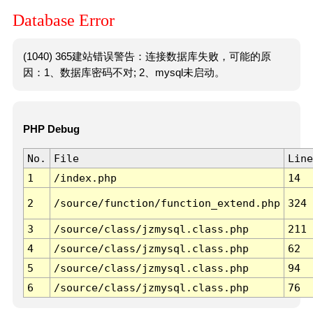
Database Error
(1040) 365建站错误警告：连接数据库失败，可能的原
因：1、数据库密码不对; 2、mysql未启动。
PHP Debug
No.
File
Line
1
/index.php
14
2
/source/function/function_extend.php
324
3
/source/class/jzmysql.class.php
211
4
/source/class/jzmysql.class.php
62
5
/source/class/jzmysql.class.php
94
6
/source/class/jzmysql.class.php
76