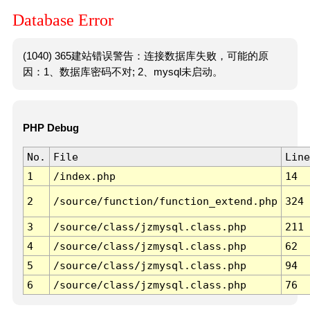
Database Error
(1040) 365建站错误警告：连接数据库失败，可能的原
因：1、数据库密码不对; 2、mysql未启动。
PHP Debug
No.
File
Line
1
/index.php
14
2
/source/function/function_extend.php
324
3
/source/class/jzmysql.class.php
211
4
/source/class/jzmysql.class.php
62
5
/source/class/jzmysql.class.php
94
6
/source/class/jzmysql.class.php
76