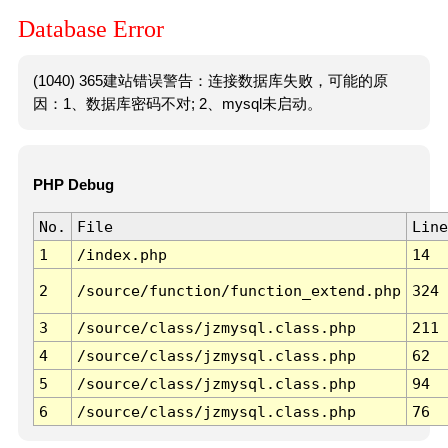
Database Error
(1040) 365建站错误警告：连接数据库失败，可能的原
因：1、数据库密码不对; 2、mysql未启动。
PHP Debug
No.
File
Line
1
/index.php
14
2
/source/function/function_extend.php
324
3
/source/class/jzmysql.class.php
211
4
/source/class/jzmysql.class.php
62
5
/source/class/jzmysql.class.php
94
6
/source/class/jzmysql.class.php
76