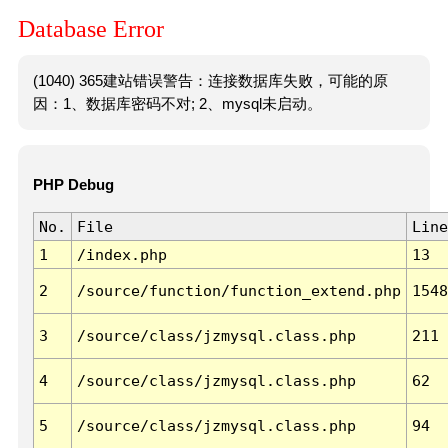
Database Error
(1040) 365建站错误警告：连接数据库失败，可能的原
因：1、数据库密码不对; 2、mysql未启动。
PHP Debug
No.
File
Line
1
/index.php
13
2
/source/function/function_extend.php
1548
3
/source/class/jzmysql.class.php
211
4
/source/class/jzmysql.class.php
62
5
/source/class/jzmysql.class.php
94