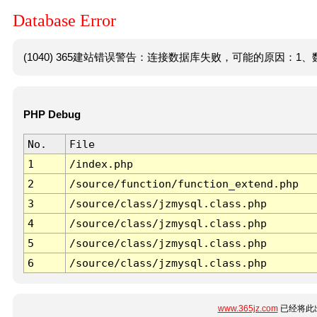
Database Error
(1040) 365建站错误警告：连接数据库失败，可能的原因：1、数
PHP Debug
No.
File
1
/index.php
2
/source/function/function_extend.php
3
/source/class/jzmysql.class.php
4
/source/class/jzmysql.class.php
5
/source/class/jzmysql.class.php
6
/source/class/jzmysql.class.php
www.365jz.com
已经将此