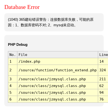
Database Error
(1040) 365建站错误警告：连接数据库失败，可能的原
因：1、数据库密码不对; 2、mysql未启动。
PHP Debug
No.
File
Line
1
/index.php
14
2
/source/function/function_extend.php
324
3
/source/class/jzmysql.class.php
211
4
/source/class/jzmysql.class.php
62
5
/source/class/jzmysql.class.php
94
6
/source/class/jzmysql.class.php
76