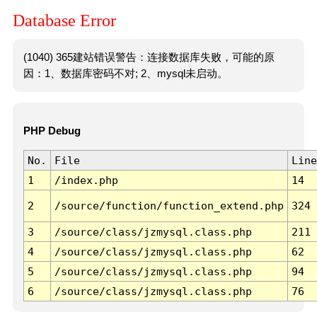
Database Error
(1040) 365建站错误警告：连接数据库失败，可能的原
因：1、数据库密码不对; 2、mysql未启动。
PHP Debug
No.
File
Line
1
/index.php
14
2
/source/function/function_extend.php
324
3
/source/class/jzmysql.class.php
211
4
/source/class/jzmysql.class.php
62
5
/source/class/jzmysql.class.php
94
6
/source/class/jzmysql.class.php
76