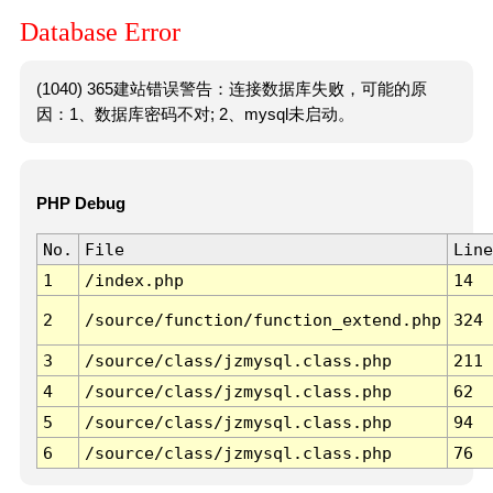
Database Error
(1040) 365建站错误警告：连接数据库失败，可能的原
因：1、数据库密码不对; 2、mysql未启动。
PHP Debug
No.
File
Line
1
/index.php
14
2
/source/function/function_extend.php
324
3
/source/class/jzmysql.class.php
211
4
/source/class/jzmysql.class.php
62
5
/source/class/jzmysql.class.php
94
6
/source/class/jzmysql.class.php
76