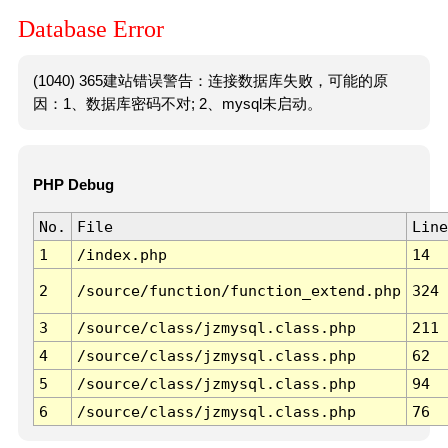
Database Error
(1040) 365建站错误警告：连接数据库失败，可能的原
因：1、数据库密码不对; 2、mysql未启动。
PHP Debug
No.
File
Line
1
/index.php
14
2
/source/function/function_extend.php
324
3
/source/class/jzmysql.class.php
211
4
/source/class/jzmysql.class.php
62
5
/source/class/jzmysql.class.php
94
6
/source/class/jzmysql.class.php
76