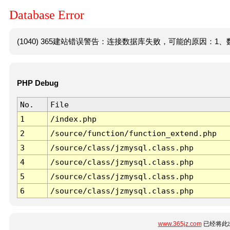
Database Error
(1040) 365建站错误警告：连接数据库失败，可能的原因：1、数
PHP Debug
No.
File
1
/index.php
2
/source/function/function_extend.php
3
/source/class/jzmysql.class.php
4
/source/class/jzmysql.class.php
5
/source/class/jzmysql.class.php
6
/source/class/jzmysql.class.php
www.365jz.com
已经将此