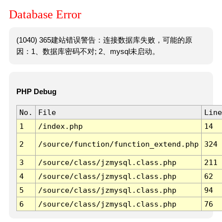
Database Error
(1040) 365建站错误警告：连接数据库失败，可能的原
因：1、数据库密码不对; 2、mysql未启动。
PHP Debug
No.
File
Line
1
/index.php
14
2
/source/function/function_extend.php
324
3
/source/class/jzmysql.class.php
211
4
/source/class/jzmysql.class.php
62
5
/source/class/jzmysql.class.php
94
6
/source/class/jzmysql.class.php
76