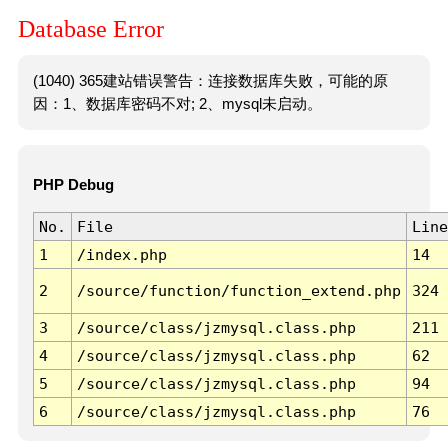
Database Error
(1040) 365建站错误警告：连接数据库失败，可能的原
因：1、数据库密码不对; 2、mysql未启动。
PHP Debug
No.
File
Line
1
/index.php
14
2
/source/function/function_extend.php
324
3
/source/class/jzmysql.class.php
211
4
/source/class/jzmysql.class.php
62
5
/source/class/jzmysql.class.php
94
6
/source/class/jzmysql.class.php
76