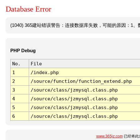
Database Error
(1040) 365建站错误警告：连接数据库失败，可能的原因：1、数
PHP Debug
No.
File
1
/index.php
2
/source/function/function_extend.php
3
/source/class/jzmysql.class.php
4
/source/class/jzmysql.class.php
5
/source/class/jzmysql.class.php
6
/source/class/jzmysql.class.php
www.365jz.com
已经将此